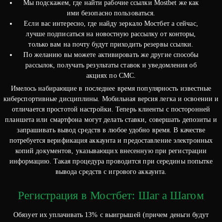
Мы подскажем, где найти рабочие ссылки Mostbet же как
ими безопасно пользоваться.
Если вас интересно, где найду зеркало Мостбет а сейчас,
лучше подписаться на новостную рассылку от конторы,
только вам на почту будут приходить резервы ссылки.
По желанию вы можете активировать же другие способы
рассылок, получать результаты ставок и уведомления об
акциях по СМС.
Имелось набирающие в последнее время популярность известные
киберспортивные дисциплины. Мобильная версия легка и освоении и
отличается простотой настройки. Теперь клиенты с посторонней
планшета или смартфона могут делать ставки, совершать депозиты и
запрашивать вывод средств в любое удобно время. В качестве
потребуется верификация аккаунта и предоставление электронных
копий документов, указывающих внесенную при регистрации
информацию. Такая процедура проводится при середины попытке
вывода средств с игрового аккаунта.
Регистрация в Мостбет: Шаг а Шагом
Обязует их уплачивать 13% с выигрышей (причем деньги будут