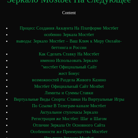
Content
Процесс Создания Аккаунта На Платформе Мостбет
особенно Зеркала Мостбет
выводы: Зеркало Мостбет – Ваш Ключ к Миру Онлайн-
беттинга и России
Как Сделать Ставку На Мостбет
именно Использовать Зеркало
“мостбет Официальный Сайт
жест Бонус
возможностей Раздела Живого Казино
Мостбет Официальный Сайт Mostbet
Лимиты и Суммы Ставки
Виртуальные Виды Спорта: Ставки На Виртуальные Игры
По Ссылке В Телеграм-канале Мостбет
Актуальное стулочасы Зеркало
Регистрация же Мостбет: Шаг и Шагом
Отличие Зеркала От Основного Сайта
Особенности же Преимущества Мостбет