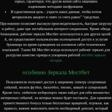
зеркал, гарантируя, что другая копия сайта защищена
надежными методами шифрования.
И единственная цель – украсть ваши данные, чтобы потом
авторизовать аккаунт и снято со счета равно” “средствах.
Приложение позволяет высокую производительность, быстрые загрузку
и работу, даже при нестабильном интернет-соединении. Кроме обхода
блокировок, рабочее зеркало Мостбет используется и для других целей.
А, он предоставляет пользователям полноценной доступ к услугам
букмекера во время проведения на основном сайте технических
изысканий. Также БК Мостбет всегда использует рабочее зеркало для
разгрузки качестве сервера и ускорения работой
мостбет зеркало
сегодня
.
особенно Зеркала Мостбет
Пользователи получают доступ к широкому спектру спортивных
событий, вплоть футбол, баскетбол, теннис, хоккей и суперовской.
Кроме того, любители киберспорта также найдет для себя множество
интересных событий, на которые можно будет поставить. Для принятия
приветственного бонуса только бесплатных вращений, игрокам, как
правило, важнее выполнить внести необходимый депозит, который