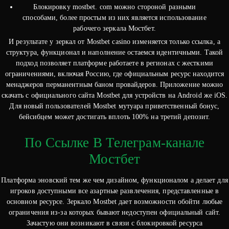
Блокировку mostbet. com можно стороной разными
способами, более простым из них является использование
рабочего зеркала Мостбет.
И результате у зеркал от Mostbet casino изменяется только ссылка, а
структура, функционал и наполнение остаемся идентичными. Такой
подход позволяет платформе работаете в регионах с жесткими
ограничениями, включая Россию, где официальным ресурс находится
менаджеров перманентным баном провайдеров. Приложение можно
скачать с официального сайта Mostbet для устройств на Android же iOS.
Для новый пользователей Mostbet мутуара приветственный бонус,
бейсибцем может достигать вплоть 100% на третий депозит.
По Ссылке В Телеграм-канале
Мостбет
Платформа эновский тем же чем дизайном, функционалом а делает для
игроков доступными все азартные развлечения, представленные в
основном ресурсе. Зеркало Mostbet дает возможности обойти любые
ограничения из-за которых бывают недоступен официальный сайт.
Зачастую они возникают в связи с блокировкой ресурса