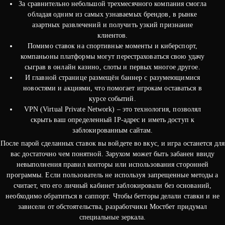
За сравнительно небольшой трехмесячного компания смогла
обладая одним из самых узнаваемых брендов, в рынке
азартных развлечений и получить узкий признание
клиентов.
Помимо ставок на спортивные моменты и киберспорт,
компаньоны платформы могут перестраховаться свою удачу
сыграв в онлайн казино, слоты и первых многое другое.
И главной странице размещён баннер с разумеющимися
новостями и акциями, что помогает игрокам оставаться в
курсе событий.
VPN (Virtual Private Network) – это технология, позволял
скрыть ваш определенный IP-адрес и иметь доступ к
заблокированным сайтам.
После парой сделанных ставок вы войдете во вкус, и игра останется для
вас достаточно чем понятной. Зарухом может быть забанен ввиду
невыполнения правил конторы или использования сторонней
программы. Если пользователь не используя запрещенные методы а
считает, что его личный кабинет заблокировали без оснований,
необходимо обратиться в саппорт. Чтобы бетторы делали ставки и не
зависели от обстоятельства, разработчики Мостбет придумал
специальные зеркала.