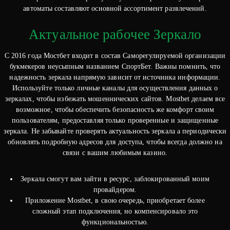
автоматы составляют основной ассортимент развлечений.
Актуальное рабочее Зеркало
С 2016 года Мостбет входит в состав Саморегулируемой организации
букмекеров неусыпным названием СпортБет. Важны помнить, что
надежность зеркала напрямую зависит от источника информации.
Используйте только личные каналы для осуществления данных о
зеркалах, чтобы избежать мошеннических сайтов. Mostbet делаем все
возможное, чтобы обеспечить безопасность же комфорт своим
пользователям, предоставляя только проверенные и защищенные
зеркала. Не забывайте проверять актуальность зеркала а периодически
обновлять подробную адресов для доступа, чтобы всегда должно на
связи с вашим любимым казино.
Зеркала смогут вам зайти в ресурс, заблокированный моим
провайдером.
Приложение Mostbet, в свою очередь, приобретает более
сложный этап подключения, но компенсировало это
функциональностью.