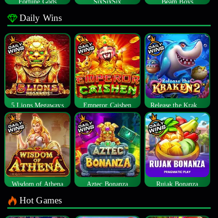
Fortune Gods
SixSixSix
Beam Boys
Daily Wins
5 Lions Megaways
Emperor Caishen
Release the Kraken 2
Wisdom of Athena
Aztec Bonanza
Rujak Bonanza
Hot Games