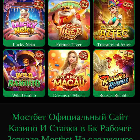
Lucky Neko
Fortune Tiger
Treasures of Aztec
Wild Bandito
Dreams of Macau
Rooster Rumble
Мостбет Официальный Сайт
Казино И Ставки в Бк Рабочее
Зеркало Mostbet На следующее