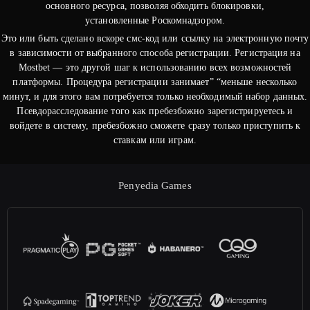
основного ресурса, позволяя обходить блокировки,
установленные Роскомнадзором.
Это или быть сделано вскоре смс-код или ссылку на электронную почту
в зависимости от выбранного способа регистрации. Регистрация на
Mostbet — это другой шаг к использованию всех возможностей
платформы. Процедура регистрации занимает” “меньше несколько
минут, и для этого вам потребуется только необходимый набор данных.
Псевдорасследование того как пребезбожно зарегистрируетесь и
войдете в систему, пребезбожно сможете сразу только приступить к
ставкам или играм.
Penyedia Games