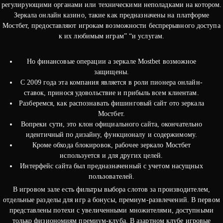
регулирующими органами или техническими неполадками на котором.
Зеркала онлайн казино, такие как предназначены на платформе
Мостбет, предоставляют игрокам возможности беспрерывного доступа
к их любимым играм” “и услугам.
Но финансовые операции а зеркале Mostbet возможное
защищены.
С 2009 года эта компания является в роли пионера онлайн-
ставок, принося удовольствие и прибыль всем клиентам.
Разберемся, как распознавать фишинговый сайт ото зеркала
Мостбет.
Вопреки сути, это клон официального сайта, окончательно
идентичный по дизайну, функционалу и содержимому.
Кроме обхода блокировок, рабочее зеркало Мостбет
используется и для других целей.
Интерфейс сайта был предназначенный с учетом насущных
пользователей.
В игровом зале есть фильтры выбора слотов за производителем,
отдельные разделы для игр а бонусы, премиум-развлечений. В первом
представлены потехи с увеличенными множителями, доступными
только физиономиям премиум-клуба. В азартном клубе игровые