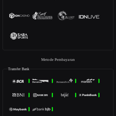
Metode Pembayaran
Transfer Bank