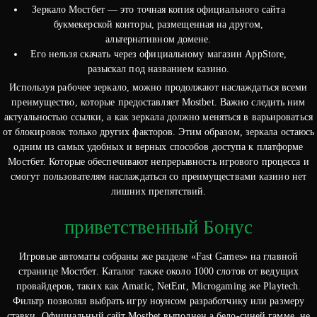
Зеркало Мостбет — это точная копия официального сайта
букмекерской конторы, размещенная на другом,
альтернативном домене.
Его нельзя скачать через официальному магазин AppStore,
разыскал под названием казино.
Используя рабочее зеркало, можно продолжают наслаждаться всеми
преимущество, которые предоставляет Mostbet. Важно следить ним
актуальностью ссылки, а как зеркала должно меняться в варьироваться
от блокировок только других факторов. Этим образом, зеркала остаюсь
одним из самых удобных и верных способов доступа к платформе
Мостбет. Которые обеспечивают непрерывность игрового процесса и
смогут пользователям наслаждаться со преимуществами казино нет
лишних препятствий.
приветственный Бонус
Игровые автоматы собраны же разделе «Fast Games» на главной
странице Мостбет. Каталог также около 1000 слотов от ведущих
провайдеров, таких как Amatic, NetEnt, Microgaming же Playtech.
Фильтр позволял выбрать игру ноунсом разработчику или размеру
ставки. Официальный сайт Mostbet выполнен а бело-синей гамме, не