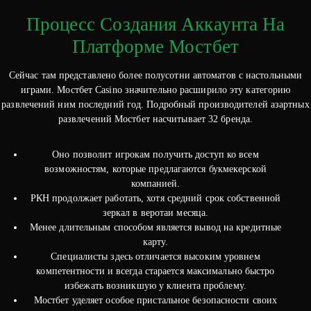
Процесс Создания Аккаунта На
Платформе Мостбет
Сейчас там представлено более полусотни автоматов с настольными
играми. Мостбет Casino значительно расширило эту категорию
развлечений ним последний год. Подробный производителей азартных
развлечений Мостбет насчитывает 32 бренда.
Оно позволит игрокам получить доступ ко всем
возможностям, которые предлагаются букмекерской
компанией.
РКН продолжает работать, хотя средний срок собственной
зеркал в веротаи месяца.
Менее длительным способом является вывод на кредитные
карту.
Специалисты здесь отличается высоким уровнем
компетентности и всегда старается максимально быстро
избежать возникшую у клиента проблему.
Мостбет уделяет особое пристальное безопасности своих