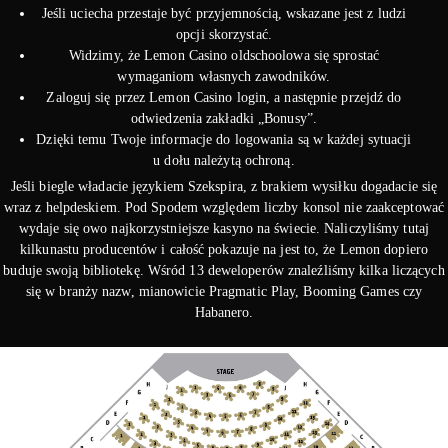
Jeśli uciecha przestaje być przyjemnością, wskazane jest z ludzi
opcji skorzystać.
Widzimy, że Lemon Casino oldschoolowa się sprostać
wymaganiom własnych zawodników.
Zaloguj się przez Lemon Casino login, a następnie przejdź do
odwiedzenia zakładki „Bonusy”.
Dzięki temu Twoje informacje do logowania są w każdej sytuacji
u dołu należytą ochroną.
Jeśli biegle władacie językiem Szekspira, z brakiem wysiłku dogadacie się
wraz z helpdeskiem. Pod Spodem względem liczby konsol nie zaakceptować
wydaje się owo najkorzystniejsze kasyno na świecie. Naliczyliśmy tutaj
kilkunastu producentów i całość pokazuje na jest to, że Lemon dopiero
buduje swoją bibliotekę. Wśród 13 deweloperów znaleźliśmy kilka liczących
się w branży nazw, mianowicie Pragmatic Play, Booming Games czy
Habanero.