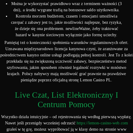
Można je wykorzystać prawidłowo wraz z terminem ważności (3
dni), a środki wygrane trafią na bonusowe saldo użytkownika.
Kontrola morzem budżetem, czasem i emocjami umożliwia
czerpać z zabawy jest to, jakie możliwości najlepsze, bez ryzyka,
że dzieje się ona problemem. newlineWażne, żeby traktować
hazard w kasynie sieciowym wyłącznie jako formę uciechy.
Pamiętaj też o konieczności spełnienia warunków regulaminowych ofert.
Uznawana międzynarodowo licencja kasynowa czyni, że aranżowane za
pośrednictwem kasyno online usługi podlegają pełnej kontroli. Jest To z kolei
przekłada się na zwiększoną uczciwość zabawy, bezpieczeństwo metod
szyfrowania, jakim sposobem również legalność rozrywki w mnóstwo
krajach. Polscy nabywcy mają możliwość grać prawnie na prawdziwe
pieniądze poprzez oficjalną stronę Lemon Casino PL.
Live Czat, List Elektroniczny I
Centrum Pomocy
Wszystko działa intuicyjnie – od rejestrowania się według pierwszą wypłatę.
Nawet jeśli przenigdy wcześniej odrzucić
https://lemon-casino-web.com
grałeś w tę grę, możesz wypróbować ją w klasy demo na stronie www