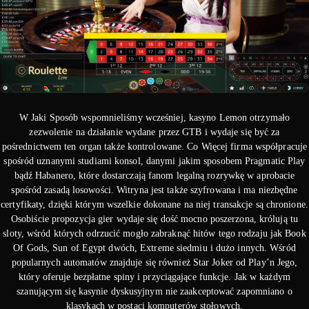
W Jaki Sposób wspomnieliśmy wcześniej, kasyno Lemon otrzymało
zezwolenie na działanie wydane przez GTB i wydaje się być za
pośrednictwem ten organ także kontrolowane. Co Więcej firma współpracuje
spośród uznanymi studiami konsol, danymi jakim sposobem Pragmatic Play
bądź Habanero, które dostarczają fanom legalną rozrywkę w aprobacie
spośród zasadą losowości. Witryna jest także szyfrowana i ma niezbędne
certyfikaty, dzięki którym wszelkie dokonane na niej transakcje są chronione.
Osobiście propozycja gier wydaje się dość mocno poszerzona, królują tu
sloty, wśród których odrzucić mogło zabraknąć hitów tego rodzaju jak Book
Of Gods, Sun of Egypt dwóch, Extreme siedmiu i dużo innych. Wśród
popularnych automatów znajduje się również Star Joker od Play’n Jego,
który oferuje bezpłatne spiny i przyciągające funkcje. Jak w każdym
szanującym się kasynie dyskusyjnym nie zaakceptować zapomniano o
klasykach w postaci komputerów stołowych.