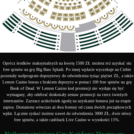
Oprócz środków maksymalnych na kwotę 1500 ZŁ możesz też uzyskać stu
free spinów na grę Big Bass Splash. Po innej wpłacie wyczekuje na Ciebie
pozostały nadprogram depozytowy do odwiedzenia tysiąc pięćset ZŁ, a także
Lemon Casino bonus z brakiem depozytu w postaci 100 free spinów na grę
Book of Dead. W Lemon Casino kod promocji nie wydaje się być
wymagany, aby odebrać doskonały zestaw promocji na rzecz świeżych
internautów. Zaznacz aczkolwiek zgodę na uzyskanie bonusu już na etapie
zapisu. Dostaniesz wówczas aż dwa bonusy od czasu dwóch początkowych
wpłat. Łącznie zyskać możesz nawet do odwiedzenia 3000 ZŁ, dwie stówy
free spinów, a także cashback Live Casino w wysokości 15%.