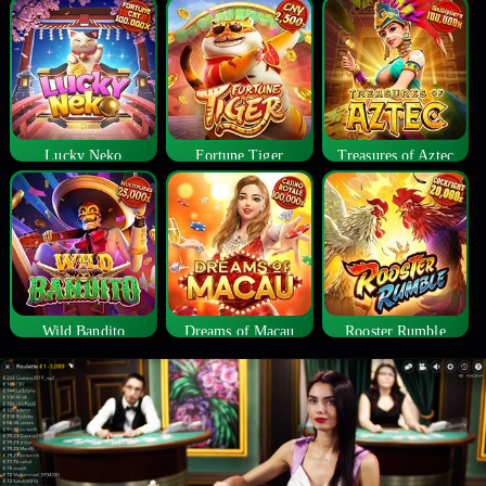
Lucky Neko
Fortune Tiger
Treasures of Aztec
Wild Bandito
Dreams of Macau
Rooster Rumble