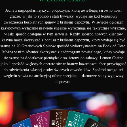
Jedną z najpopularniejszych propozycji, którą uwielbiają zarówno nowi
gracze, w jaki to sposób i stali bywalcy, wydaje się kod bonusowy
dwadzieścia bezpłatnych spinów z brakiem depozytu. W świecie ogłoszeń
kasynowych wyłącznie niewiele sugestie wyróżniają się faktycznie wyraźnie,
w jaki sposób dostępne w tym serwisie. Każdy spośród nowych klientów
kasyna może skorzystać z bonusu z brakiem depozytu, który wydaje się być
szansą na 20 Gratisowych Spinów spośród wykorzystaniem na Book of Dead.
Można w nim również skorzystać z nadprogram powitalnego, który wydaje
się szansą na dodatkowe pieniądze oraz żetony do zabawy. Lemon Casino
jako 1 spośród większych operatorów w branży hazardowej chce przyciągnąć
do odwiedzenia własnej osoby świeżych zawodników. Spośród owego też
względu stawia na atrakcyjną ofertę specjalną – darmowe spiny wyjąwszy
depozytu.