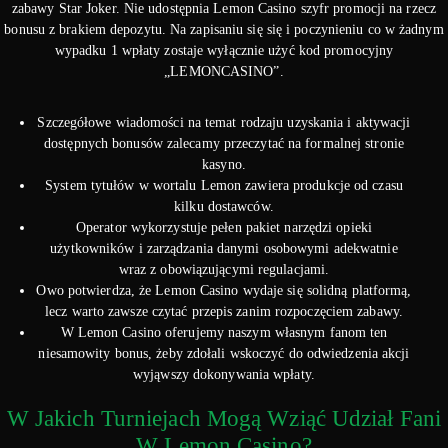
zabawy Star Joker. Nie udostępnia Lemon Casino szyfr promocji na rzecz
bonusu z brakiem depozytu. Na zapisaniu się się i poczynieniu co w żadnym
wypadku 1 wpłaty zostaje wyłącznie użyć kod promocyjny
„LEMONCASINO”.
Szczegółowe wiadomości na temat rodzaju uzyskania i aktywacji
dostępnych bonusów zalecamy przeczytać na formalnej stronie
kasyno.
System tytułów w wortalu Lemon zawiera produkcje od czasu
kilku dostawców.
Operator wykorzystuje pełen pakiet narzędzi opieki
użytkowników i zarządzania danymi osobowymi adekwatnie
wraz z obowiązującymi regulacjami.
Owo potwierdza, że Lemon Casino wydaje się solidną platformą,
lecz warto zawsze czytać przepis zanim rozpoczęciem zabawy.
W Lemon Casino oferujemy naszym własnym fanom ten
niesamowity bonus, żeby zdołali wskoczyć do odwiedzenia akcji
wyjąwszy dokonywania wpłaty.
W Jakich Turniejach Mogą Wziąć Udział Fani
W Lemon Casino?