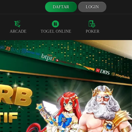
DAFTAR
LOGIN
ARCADE
TOGEL ONLINE
POKER