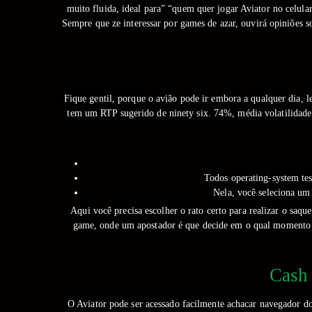
muito fluida, ideal para” “quem quer jogar Aviator no celul
Sempre que ze interessar por games de azar, ouvirá opiniões so
Fique gentil, porque o avião pode ir embora a qualquer dia,
tem um RTP sugerido de ninety six. 74%, média volatilidade
Todos operating-system tes
Nela, você seleciona um 
Aqui você precisa escolher o rato certo para realizar o saq
game, onde um apostador é que decide em o qual momento u
Cash 
O Aviator pode ser acessado facilmente achacar navegador do s