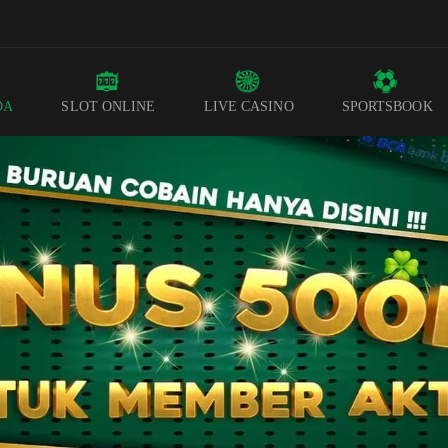
DA
SLOT ONLINE
LIVE CASINO
SPORTSBOOK