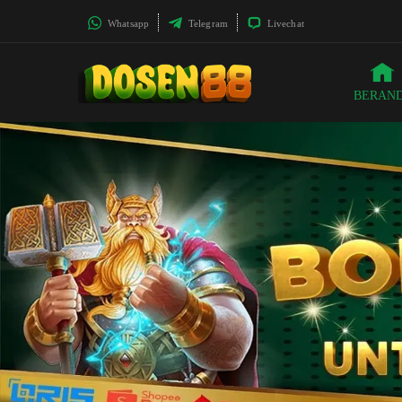
Whatsapp
Telegram
Livechat
BERAN