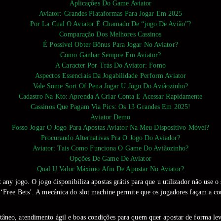
Aplicações Do Game Aviator
Aviator: Grandes Plataformas Para Jogar Em 2025
Por La Cual O Aviator É Chamado De “jogo De Avião”?
Comparação Dos Melhores Cassinos
É Possível Obter Bônus Para Jogar No Aviator?
Como Ganhar Sempre Em Aviator?
A Caracter Por Trás Do Aviator: Fomo
Aspectos Essenciais Da Jogabilidade Perform Aviator
Vale Some Sort Of Pena Jogar U Jogo Do Aviãozinho?
Cadastro Na Kto: Aprenda A Criar Conta E Acessar Rapidamente
Cassinos Que Pagam Via Pics: Os 13 Grandes Em 2025!
Aviator Demo
Posso Jogar O Jogo Para Apostas Aviator Na Meu Dispositivo Móvel?
Procurando Alternativas Pra O Jogo Do Aviador?
Aviator: Tais Como Funciona O Game Do Aviãozinho?
Opções De Game De Aviator
Qual U Valor Máximo Afin De Apostar No Aviator?
t any jogo. O jogo disponibiliza apostas grátis para que u utilizador não use o
ree Bets’. A mecânica do slot machine permite que os jogadores façam a coup
ntâneo, atendimento ágil e boas condições para quem quer apostar de forma le