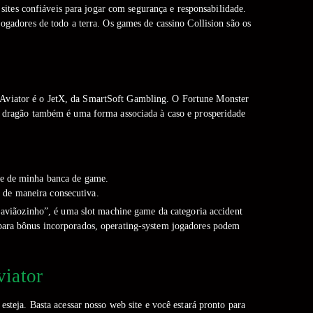
ites confiáveis para jogar com segurança e responsabilidade.
jogadores de todo a terra. Os games de cassino Collision são os
a Aviator é o JetX, da SmartSoft Gambling. O Fortune Monster
o dragão também é uma forma associada à caso e prosperidade
rte de minha banca de game.
e de maneira consecutiva.
o aviãozinho”, é uma slot machine game da categoria accident
para bônus incorporados, operating-system jogadores podem
viator
esteja. Basta acessar nosso web site e você estará pronto para