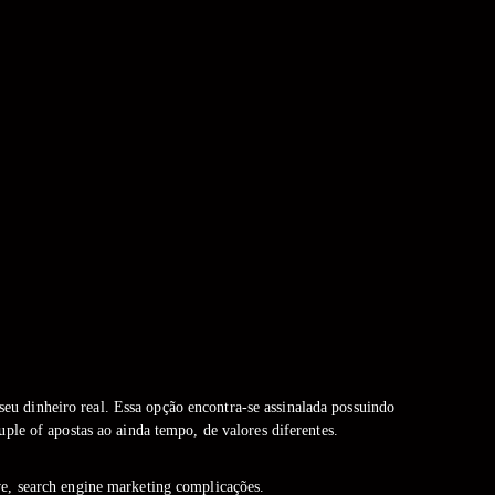
 seu dinheiro real. Essa opção encontra-se assinalada possuindo
le of apostas ao ainda tempo, de valores diferentes.
ve, search engine marketing complicações.