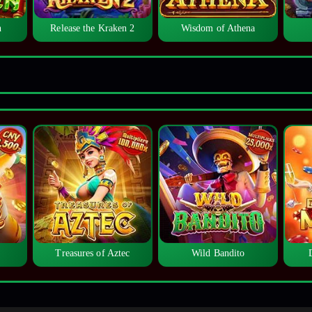
n
Release the Kraken 2
Wisdom of Athena
Treasures of Aztec
Wild Bandito