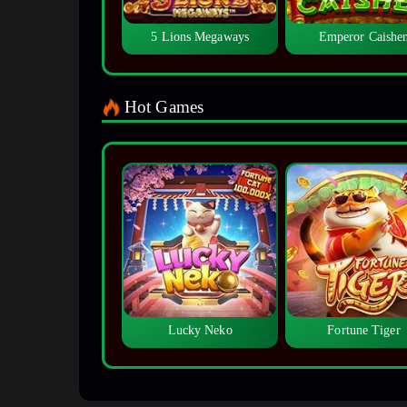
5 Lions Megaways
Emperor Caishe
Hot Games
Lucky Neko
Fortune Tiger