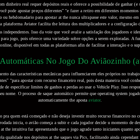
m dinheiro real requer depósitos reais e oferece a possibilidade de ganhar (e s
ocê pode apostar preços diferentes” “e fazer a retiro em diferentes momento
o ou hebdomadario para apostar at the nunca ultrapasse este valor, mesmo em 
 plataforma Aviator facilita the leitura dos multiplicadores e a configuração d
uns independentes. Isso da voie que você avalie a satisfação dos jogadores e i
ia para jogo, pois oferece uma variedade sobre opções a serem exploradas. A 
online, disponível em todas as plataformas afin de facilitar a interação e o su
Automáticas No Jogo Do Aviãozinho (a
nto das características mecânicas para influenciarem eles próprios no trabajo
ntes” “para apostar com recurso financeiro real, pois desta maneira você conhe
e de especificar limites de ganhos e perdas ao usar o Vehicle Play. Isso respo
seu nome. O proceso de saque automático permite que operating system jogador
automaticamente the aposta
aviator
.
to pra quem está começado e não deseja investir muito recurso financeiro no 
odada inicia, o avião começa a subir e cada jogador decide u momento de desc
at the intuitiva faz apresentando que o jogo agrade tanto iniciantes quanto ap
la qualidade nos depósitos at the saques via Pics, facilitando ainda cependa