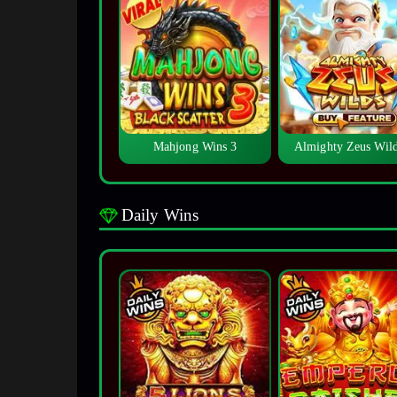
Mahjong Wins 3
Almighty Zeus Wi
Daily Wins