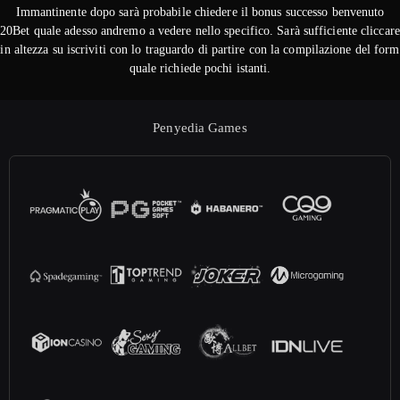
Immantinente dopo sarà probabile chiedere il bonus successo benvenuto
20Bet quale adesso andremo a vedere nello specifico. Sarà sufficiente cliccare
in altezza su iscriviti con lo traguardo di partire con la compilazione del form
quale richiede pochi istanti.
Penyedia Games