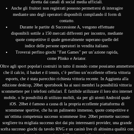
diretta dai canali di social media ufficiali.
Anche gli fruitori non registrati possono permettersi di interagire
mediante uno degli operatori disponibili compilando il form di
contatto.
Durante le partite di Successione A, vengono effettuate
disponibili sottile a 150 mercati differenti per incontro, mediante
quote competitive il quale generalmente superano quelle del
indice delle persone operatori in vendita italiano.
Troverai perfino giochi “Fast Games” per un’azione rapida,
come Plinko e Aviator.
Oltre agli sport popolari costruiti in tutto il mondo come possiamo ammettere
che il calcio, il basket e il tennis, c’è perfino un’eccellente offerta vittoria
esports, che è stata parecchio richiesta vittoria recente. In Aggiunta alla
edizione desktop, 20bet sportsbook ha ai suoi membri la possibilità vittoria
scommettere per i telefoni cellulari. È fattibile utilizzare il loro sito internet
mobile, o le possibilità di utilizzo mobili, sia per gli utenti Android quale
iOS. 20bet è famoso a causa di la propria eccellente piattaforma di
scommesse sportive, che ha un palinsesto immenso, quote competitive e
un’ottima competenza successo scommesse live. 20bet permette successo
scegliere tra migliaia successo slot dai piu interessanti provider, una grande
scelta successo giochi da tavolo RNG e un casinò live di altissima qualità con