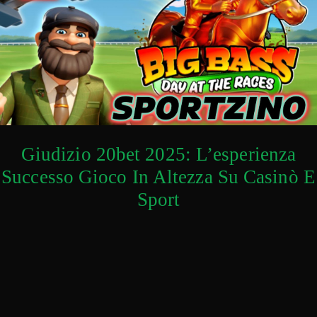
Giudizio 20bet 2025: L’esperienza
Successo Gioco In Altezza Su Casinò E
Sport