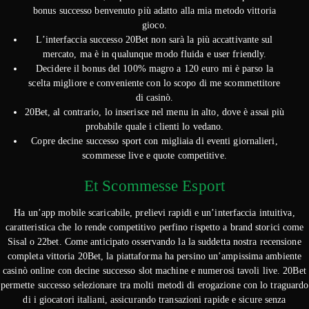
bonus successo benvenuto più adatto alla mia metodo vittoria
gioco.
L’interfaccia successo 20Bet non sarà la più accattivante sul
mercato, ma è in qualunque modo fluida e user friendly.
Decidere il bonus del 100% magro a 120 euro mi è parso la
scelta migliore e conveniente con lo scopo di me scommettitore
di casinò.
20Bet, al contrario, lo inserisce nel menu in alto, dove è assai più
probabile quale i clienti lo vedano.
Copre decine successo sport con migliaia di eventi giornalieri,
scommesse live e quote competitive.
Et Scommesse Esport
Ha un’app mobile scaricabile, prelievi rapidi e un’interfaccia intuitiva,
caratteristica che lo rende competitivo perfino rispetto a brand storici come
Sisal o 22bet. Come anticipato osservando la la suddetta nostra recensione
completa vittoria 20Bet, la piattaforma ha persino un’ampissima ambiente
casinò online con decine successo slot machine e numerosi tavoli live. 20Bet
permette successo selezionare tra molti metodi di erogazione con lo traguardo
di i giocatori italiani, assicurando transazioni rapide e sicure senza