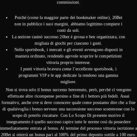
commissioni.
Poiché (come la maggior parte dei bookmaker online), 20Bet
non in pubblico i suoi margini, abbiamo legittimo compiere i
conti da soli.
La sezione casinò successo 20bet è grossa e ben organizzata, con
migliaia di giochi per ciascuno i gusti.
Nello sportsbook, i mercati e gli eventi avvengono disposti in
maniera ordinato, rendendo agevole scoprire le competizioni
vittoria proprio interesse.
I punti vittoria bravura come l’eccellente sportsbook, i
programmi VIP e le app dedicate la rendono una gamma
migliore.
Non si trova solo il bonus successo benvenuto, però, perché ci vengono
effettuate altre ricompense persino a fine di i bettors più fedeli. Assai
formativo, anche ove si deve conoscere quale come possiamo dire che a fine
di qualsivoglia i bonus servono una successione successo scommesse con lo
scopo di poterlo riscattare. Con Lo Scopo Di presente motivo il
insegnamento è quello successo capire tutte le norme così da possedere
immediatamente entrata al bonus. Al termine del processo vittoria iscrizione a
20Bet si otterrà un bonus pari al 100% del primo deposito sottile a 100 euro.