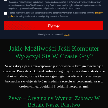
Jakie Możliwości Jeśli Komputer
Wyłączył Się W Czasie Gry?
Sekcja statystyk nie zaakceptować jest dostępna w każdym meczu bądź
sparingu. Pozwala aczkolwiek zobaczyć ogólną formę i dane statystyczne
drużyn, tabele, formę i harmonogram gier. Wielkość kursów owego
bukmachera wydaje się być na średnim szczeblu w porównaniu wraz z
czołowymi europejskimi i polskimi korporacjami.
Żywo – Oryginalny Wymiar Zabawy W
Betsafe Nasze Państwo