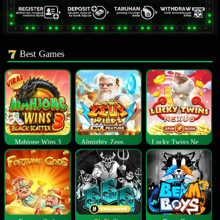
Best Games
Mahjong Wins 3
Almighty Zeus Wilds™
Lucky Twins Nexus