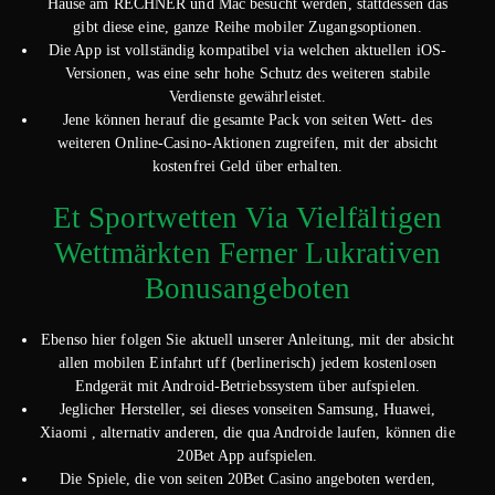
Hause am RECHNER und Mac besucht werden, stattdessen das
gibt diese eine, ganze Reihe mobiler Zugangsoptionen.
Die App ist vollständig kompatibel via welchen aktuellen iOS-
Versionen, was eine sehr hohe Schutz des weiteren stabile
Verdienste gewährleistet.
Jene können herauf die gesamte Pack von seiten Wett- des
weiteren Online-Casino-Aktionen zugreifen, mit der absicht
kostenfrei Geld über erhalten.
Et Sportwetten Via Vielfältigen
Wettmärkten Ferner Lukrativen
Bonusangeboten
Ebenso hier folgen Sie aktuell unserer Anleitung, mit der absicht
allen mobilen Einfahrt uff (berlinerisch) jedem kostenlosen
Endgerät mit Android-Betriebssystem über aufspielen.
Jeglicher Hersteller, sei dieses vonseiten Samsung, Huawei,
Xiaomi , alternativ anderen, die qua Androide laufen, können die
20Bet App aufspielen.
Die Spiele, die von seiten 20Bet Casino angeboten werden,