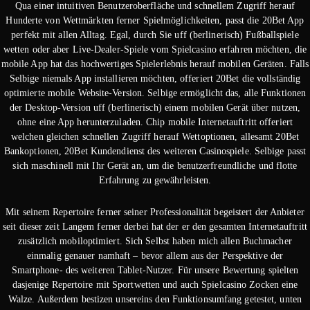
Qua einer intuitiven Benutzeroberfläche und schnellem Zugriff herauf
Hunderte von Wettmärkten ferner Spielmöglichkeiten, passt die 20Bet App
perfekt mit allen Alltag. Egal, durch Sie uff (berlinerisch) Fußballspiele
wetten oder aber Live-Dealer-Spiele vom Spielcasino erfahren möchten, die
mobile App hat das hochwertiges Spielerlebnis herauf mobilen Geräten. Falls
Selbige niemals App installieren möchten, offeriert 20Bet die vollständig
optimierte mobile Website-Version. Selbige ermöglicht das, alle Funktionen
der Desktop-Version uff (berlinerisch) einem mobilen Gerät über nutzen,
ohne eine App herunterzuladen. Chip mobile Internetauftritt offeriert
welchen gleichen schnellen Zugriff herauf Wettoptionen, allesamt 20Bet
Bankoptionen, 20Bet Kundendienst des weiteren Casinospiele. Selbige passt
sich maschinell mit Ihr Gerät an, um die benutzerfreundliche und flotte
Erfahrung zu gewährleisten.
Mit seinem Repertoire ferner seiner Professionalität begeistert der Anbieter
seit dieser zeit Langem ferner derbei hat der er den gesamten Internetauftritt
zusätzlich mobiloptimiert. Sich Selbst haben mich allen Buchmacher
einmalig genauer namhaft – bevor allem aus der Perspektive der
Smartphone- des weiteren Tablet-Nutzer. Für unsere Bewertung spielten
dasjenige Repertoire mit Sportwetten und auch Spielcasino Zocken eine
Walze. Außerdem bestizen unsereins den Funktionsumfang getestet, unten