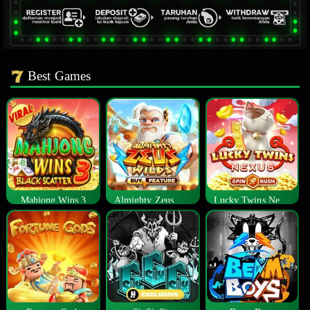
Best Games
Mahjong Wins 3
Almighty Zeus Wilds™
Lucky Twins Nexus