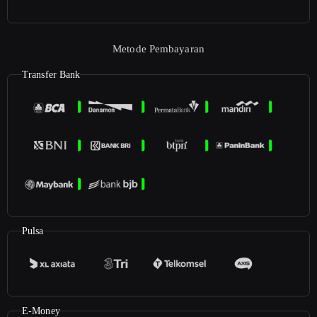
Metode Pembayaran
Transfer Bank
Pulsa
E-Money