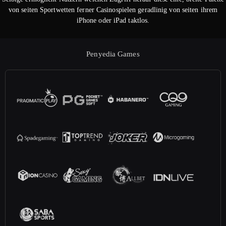
von seiten Sportwetten ferner Casinospielen geradlinig von seiten ihrem
iPhone oder iPad taktlos.
Penyedia Games