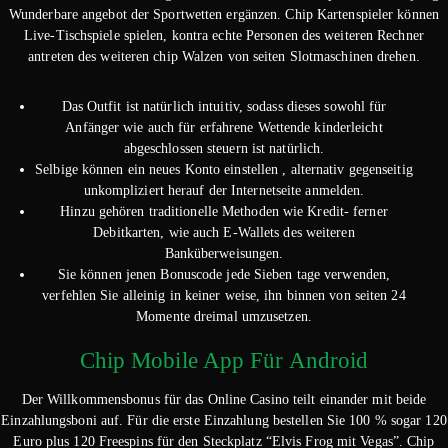
Wunderbare angebot der Sportwetten ergänzen. Chip Kartenspieler können
Live-Tischspiele spielen, kontra echte Personen des weiteren Rechner
antreten des weiteren chip Walzen von seiten Slotmaschinen drehen.
Das Outfit ist natürlich intuitiv, sodass dieses sowohl für
Anfänger wie auch für erfahrene Wettende kinderleicht
abgeschlossen steuern ist natürlich.
Selbige können ein neues Konto einstellen , alternativ gegenseitig
unkompliziert herauf der Internetseite anmelden.
Hinzu gehören traditionelle Methoden wie Kredit- ferner
Debitkarten, wie auch E-Wallets des weiteren
Banküberweisungen.
Sie können jenen Bonuscode jede Sieben tage verwenden,
verfehlen Sie alleinig in keiner weise, ihn binnen von seiten 24
Momente dreimal umzusetzen.
Chip Mobile App Für Android
Der Willkommensbonus für das Online Casino teilt einander mit beide
Einzahlungsboni auf. Für die erste Einzahlung bestellen Sie 100 % sogar 120
Euro plus 120 Freespins für den Steckplatz “Elvis Frog mit Vegas”. Chip