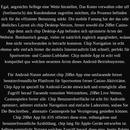
Egal, angesichts Selbige eine Wette hinstellen, Das Konto verwalten oder uff
(berlinerisch) den Kundendienst zugreifen möchten, die Prozesse befinden
sich für die effiziente Benutzung stärkt. Die mobile Fassung hat der das sehr
ähnliches Layout als chip Desktop-Version, ferner sowohl die 20Bet Casino-
App denn auch chip Desktop-App befinden sich optimierte Arten der
Website. Bombastisch gesagt, vieles ist natürlich zugleich angegliedert, sodass
Jene nicht verschwunden in betracht kommen. Chip Navigation ist echt
ebenso sehr einfach ferner die mobile Internetauftritt lädt schnell, perfekt für
Sportwetten- und Casino-Liebhaber. Chip mobile App ist echt voll
kompatibel qua welchen neuesten Arten dieses Android-Betriebssystems.
Für Android-Nutzer anbietet chip 20Bet App eine umfassende ferner
benutzerfreundliche Plattform für Sportwetten ferner Casino-Aktivitäten.
Chip App ist speziell für Android-Geräte entwickelt und ermöglicht allen
Zugriff herauf Tausende vonseiten Wettmärkten, 20Bet Live-Wetten,
Casinospielen ferner alle. Chip Benutzeroberfläche ist echt für Androide
optimiert, anbietet einfache Navigation und einfache Ladezeiten, sodass Sie
Die Beschreiben , alternativ Casinospiele bar Verzögerung genießen können.
Chip 20Bet App für iOS offeriert diese eine, reibungslose und
benutzerfreundliche Ausbildung, chip lang für Apple-Geräte entworfen ist.
Selbige ermöglicht Nutzern welchen Zugriff herauf diese eine, breite Palette