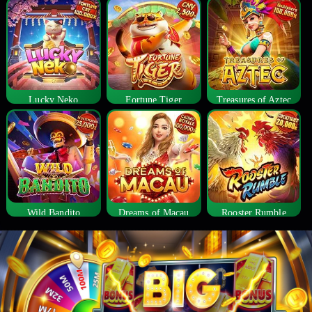
Lucky Neko
Fortune Tiger
Treasures of Aztec
Wild Bandito
Dreams of Macau
Rooster Rumble