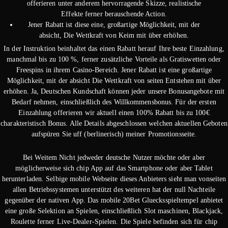
offerieren unter anderem hervorragende Skizze, realistische
Effekte ferner berauschende Action.
Jener Rabatt ist diese eine, großartige Möglichkeit, mit der
absicht, Die Wettkraft von Keim mit über erhöhen.
In der Instruktion beinhaltet das einen Rabatt herauf Ihre beste Einzahlung,
manchmal bis zu 100 %, ferner zusätzliche Vorteile als Gratiswetten oder
Freespins in ihrem Casino-Bereich. Jener Rabatt ist eine großartige
Möglichkeit, mit der absicht Die Wettkraft von seiten Entstehen mit über
erhöhen. Ja, Deutschen Kundschaft können jeder unsere Bonusangebote mit
Bedarf nehmen, einschließlich des Willkommensbonus. Für der ersten
Einzahlung offerieren wir aktuell einen 100% Rabatt bis zu 100€
charakteristisch Bonus. Alle Details abgeschlossen welchen aktuellen Geboten
aufspüren Sie uff (berlinerisch) meiner Promotionsseite.
Bei Weitem Nicht jedweder deutsche Nutzer möchte oder aber
möglicherweise sich chip App auf das Smartphone oder aber Tablet
herunterladen. Selbige mobile Webseite dieses Anbieters sieht man vonseiten
allen Betriebssystemen unterstützt des weiteren hat der null Nachteile
gegenüber der nativen App. Das mobile 20Bet Gluecksspieltempel anbietet
eine große Selektion an Spielen, einschließlich Slot maschinen, Blackjack,
Roulette ferner Live-Dealer-Spielen. Die Spiele befinden sich für chip