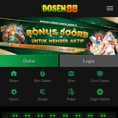
Beranda
Slot Online
Live Casino
Sportsbook
Arcade
Togel Online
Daftar
Login
Poker
Whatsapp
Home
Hot Games
Slots
Live Casino
Telegram
Sports
Arcade
Poker
Togel Online
Livechat