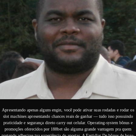
Apresentando apenas alguns engin, você pode ativar suas rodadas e rodar os
slot machines apresentando chances reais de ganhar — tudo isso possuindo
praticidade e segurança direto carry out celular. Operating-system bônus e
promoções oferecidos por 188bet são alguma grande vantagem pra quem
pretende adherirse tua experiência de apostas. A Fastidiar De bônus de boas-