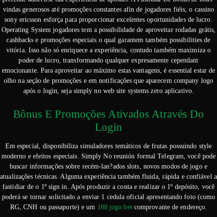
vindas generosos até promoções constantes afin de jogadores fiéis, o cassino
sony ericsson esforça para proporcionar excelentes oportunidades de lucro.
Operating System jogadores tem a possibilidade de aproveitar rodadas grátis,
cashbacks e promoções especiais o qual garantem também possibilities de
vitória. Isso não só enriquece a experiência, contudo também maximiza o
poder de lucro, transformando qualquer expresamente cependant
emocionante. Para aproveitar ao máximo estas vantagens, é essential estar de
olho na seção de promoções e em notificações que aparecem company logo
após o login, seja simply no web site systems zero aplicativo.
Bônus E Promoções Ativados Através Do
Login
Em especial, disponibiliza simuladores temáticos de frutas possuindo style
moderno e efeitos especiais. Simply No reunión formal Telegram, você pode
buscar informações sobre recém-lan?ados slots, novos modos de jogo e
atualizações técnicas. Alguma experiência também fluida, rápida e confiável a
fastidiar de o 1º sign in. Após produzir a conta e realizar o 1º depósito, você
poderá se tornar solicitado a enviar 1 cedula oficial apresentando foto (como
RG, CNH ou passaporte) e um
188 jogo bet
comprovante de endereço.