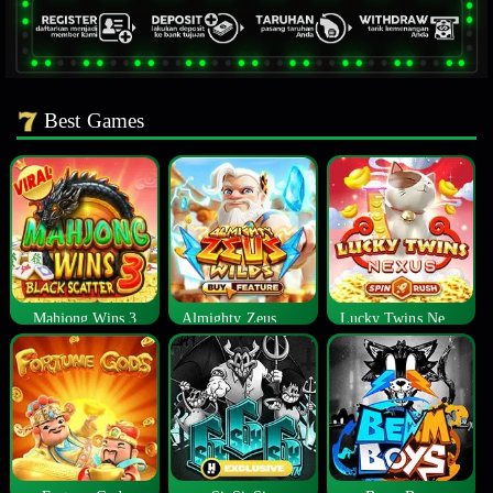
Best Games
Mahjong Wins 3
Almighty Zeus Wilds™
Lucky Twins Nexus