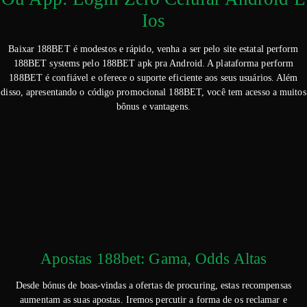
Ios
Baixar 188BET é modestos e rápido, venha a ser pelo site estatal perform
188BET systems pelo 188BET apk pra Android. A plataforma perform
188BET é confiável e oferece o suporte eficiente aos seus usuários. Além
disso, apresentando o código promocional 188BET, você tem acesso a muitos
bônus e vantagens.
Apostas 188bet: Gama, Odds Altas
Desde bónus de boas-vindas a ofertas de procuring, estas recompensas
aumentam as suas apostas. Iremos percutir a forma de os reclamar e